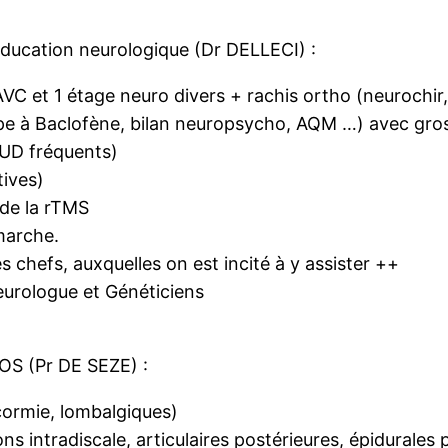
ééducation neurologique (Dr DELLECI) :
re AVC et 1 étage neuro divers + rachis ortho (neuroc
mpe à Baclofène, bilan neuropsycho, AQM …) avec gros
BUD fréquents)
ives)
 de la rTMS
marche.
chefs, auxquelles on est incité à y assister ++
Neurologue et Généticiens
OS (Pr DE SEZE) :
cormie, lombalgiques)
ns intradiscale, articulaires postérieures, épidurales 