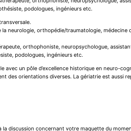
sithérapeute, orthophoniste, neuropsychologue, assis
othésiste, podologues, ingénieurs etc.
 transversale.
la neurologie, orthopédie/traumatologie, médecine du
érapeute, orthophoniste, neuropsychologue, assistant
ésiste, podologues, ingénieurs etc.
le avec un pôle d’excellence historique en neuro-cogn
ent des orientations diverses. La gériatrie est aussi r
 la discussion concernant votre maquette du moment q