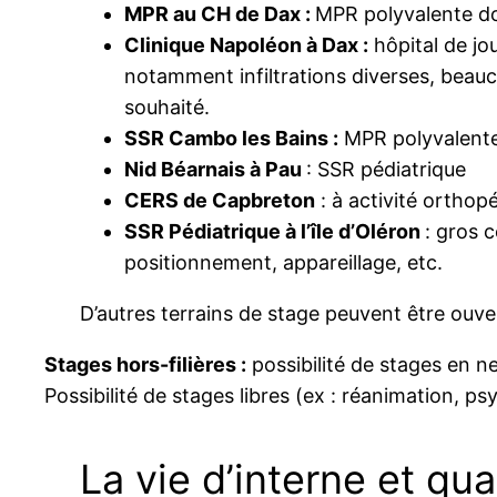
MPR au CH de Dax :
MPR polyvalente do
Clinique Napoléon à Dax :
hôpital de jo
notamment infiltrations diverses, beauc
souhaité.
SSR Cambo les Bains :
MPR polyvalente
Nid Béarnais à Pau
: SSR pédiatrique
CERS de Capbreton
: à activité orthop
SSR Pédiatrique à l’île d’Oléron
: gros 
positionnement, appareillage, etc.
D’autres terrains de stage peuvent être ouve
Stages hors-filières :
possibilité de stages en n
Possibilité de stages libres (ex : réanimation, p
La vie d’interne et qua