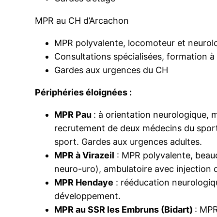
MPR au CH d’Arcachon
MPR polyvalente, locomoteur et neurol
Consultations spécialisées, formation à 
Gardes aux urgences du CH
Périphéries éloignées :
MPR Pau
: à orientation neurologique,
recrutement de deux médecins du sport 
sport. Gardes aux urgences adultes.
MPR à Virazeil
: MPR polyvalente, beauco
neuro-uro), ambulatoire avec injection de
MPR Hendaye
: rééducation neurologiq
développement.
MPR au SSR les Embruns (Bidart)
: MPR