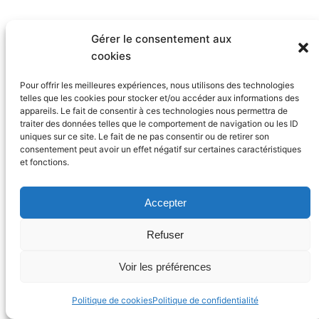
Gérer le consentement aux
cookies
Copyright ©
aihb.org
– 2025
AIHB
Pour offrir les meilleures expériences, nous utilisons des technologies
telles que les cookies pour stocker et/ou accéder aux informations des
Facebook
Instagra
Twitter
Link
appareils. Le fait de consentir à ces technologies nous permettra de
Fièrement propulsé par
WordPress
traiter des données telles que le comportement de navigation ou les ID
uniques sur ce site. Le fait de ne pas consentir ou de retirer son
consentement peut avoir un effet négatif sur certaines caractéristiques
et fonctions.
Accepter
Refuser
Voir les préférences
Politique de cookies
Politique de confidentialité