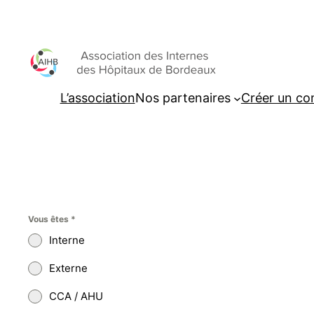
Aller
au
contenu
L’association
Nos partenaires
Créer un c
Vous êtes
*
Interne
Externe
CCA / AHU