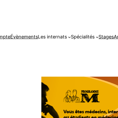
ompte
Évènements
Les internats
Spécialités
Stages
A