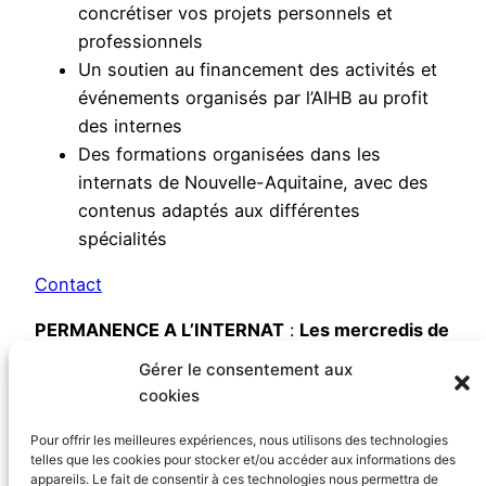
concrétiser vos projets personnels et
professionnels
Un soutien au financement des activités et
événements organisés par l’AIHB au profit
des internes
Des formations organisées dans les
internats de Nouvelle-Aquitaine, avec des
contenus adaptés aux différentes
spécialités
Contact
PERMANENCE A L’INTERNAT
:
Les mercredis de
12h à 14h
Gérer le consentement aux
cookies
Venez rencontrer Adrien Dupouy-Manescau,
votre conseiller (05 57 59 09 34 /
adrien.dupouy-
Pour offrir les meilleures expériences, nous utilisons des technologies
manescau@lcl.com
)
et Guillaume Debat, Directeur
telles que les cookies pour stocker et/ou accéder aux informations des
appareils. Le fait de consentir à ces technologies nous permettra de