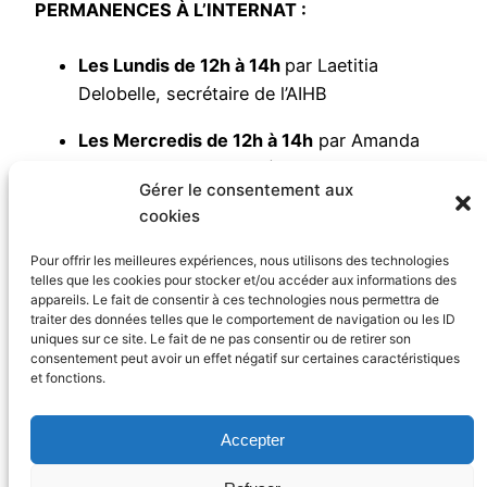
PERMANENCES À L’INTERNAT :
Les Lundis de 12h à 14h
par Laetitia
Delobelle, secrétaire de l’AIHB
Les Mercredis de 12h à 14h
par Amanda
d’Isle conseillère GPM (06 61 61 67 87 /
Gérer le consentement aux
amanda.disle@gpm.fr
) et Aline Moreau (06
cookies
98 50 63 33 /
aline.moreau@gpm.fr
),
chargée de partenariat qui s’occupe des
Pour offrir les meilleures expériences, nous utilisons des technologies
formations et animations au sein de
telles que les cookies pour stocker et/ou accéder aux informations des
appareils. Le fait de consentir à ces technologies nous permettra de
l’internat ainsi que des Périph
traiter des données telles que le comportement de navigation ou les ID
uniques sur ce site. Le fait de ne pas consentir ou de retirer son
consentement peut avoir un effet négatif sur certaines caractéristiques
et fonctions.
Accepter
Copyright ©
aihb.org
– 2025
AIHB