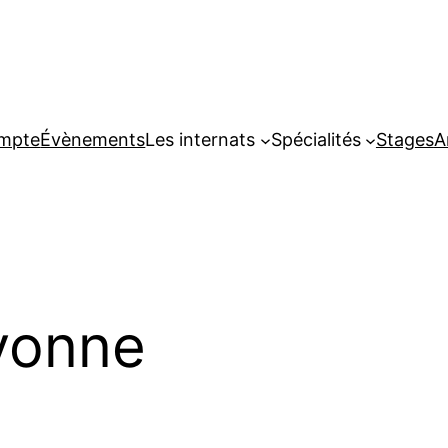
ompte
Évènements
Les internats
Spécialités
Stages
A
ayonne