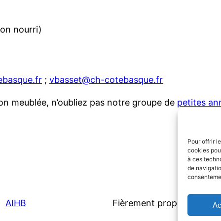
non nourri)
ebasque.fr
;
vbasset@ch-cotebasque.fr
ion meublée, n’oubliez pas notre groupe de
petites a
Pour offrir 
cookies pour
à ces techn
de navigatio
consentement
AIHB
Fièrement propulsé par
W
Ac