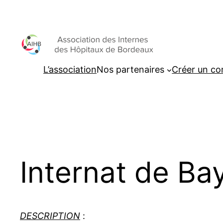
Aller
au
contenu
L’association
Nos partenaires
Créer un c
Internat de B
DESCRIPTION
: