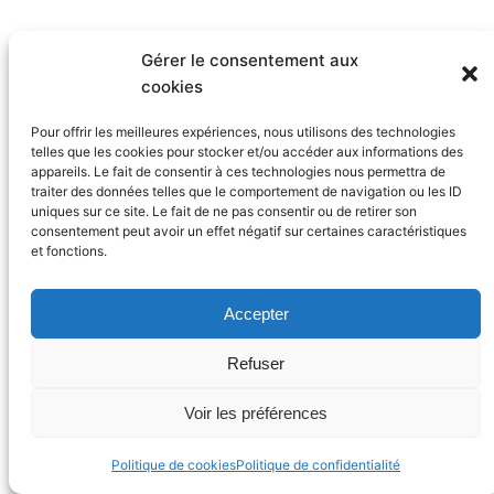
Gérer le consentement aux
cookies
Copyright ©
aihb.org
– 2025
AIHB
Pour offrir les meilleures expériences, nous utilisons des technologies
telles que les cookies pour stocker et/ou accéder aux informations des
Facebook
Instagra
Twitter
Link
appareils. Le fait de consentir à ces technologies nous permettra de
Fièrement propulsé par
WordPress
traiter des données telles que le comportement de navigation ou les ID
uniques sur ce site. Le fait de ne pas consentir ou de retirer son
consentement peut avoir un effet négatif sur certaines caractéristiques
et fonctions.
Accepter
Refuser
Voir les préférences
Politique de cookies
Politique de confidentialité