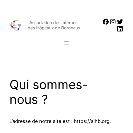
Aller
au
Faceboo
Instag
Twit
contenu
Link
Qui sommes-
nous ?
L’adresse de notre site est : https://aihb.org.