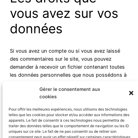
vous avez sur vos
données
Si vous avez un compte ou si vous avez laissé
des commentaires sur le site, vous pouvez
demander à recevoir un fichier contenant toutes
les données personnelles que nous possédons à
votre sujet, incluant celles que vous nous avez
Gérer le consentement aux
fournies. Vous pouvez également demander la
cookies
suppression des données personnelles vous
concernant. Cela ne prend pas en compte les
Pour offrir les meilleures expériences, nous utilisons des technologies
données stockées à des fins administratives,
telles que les cookies pour stocker et/ou accéder aux informations des
appareils. Le fait de consentir à ces technologies nous permettra de
légales ou pour des raisons de sécurité.
traiter des données telles que le comportement de navigation ou les ID
uniques sur ce site. Le fait de ne pas consentir ou de retirer son
consentement peut avoir un effet négatif sur certaines caractéristiques