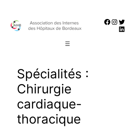
Aller
au
Faceboo
Instag
Twit
contenu
Link
Spécialités :
Chirurgie
cardiaque-
thoracique