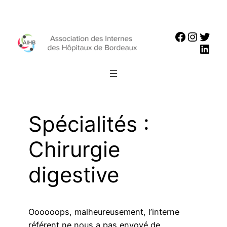
Aller
au
Faceboo
Instag
Twit
contenu
Link
Spécialités :
Chirurgie
digestive
Oooooops, malheureusement, l’interne
référent ne nous a pas envoyé de