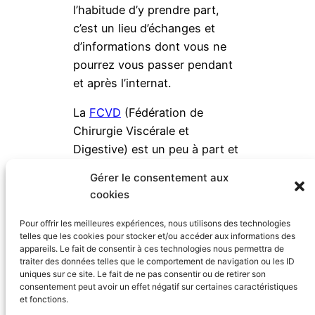
l’habitude d’y prendre part,
c’est un lieu d’échanges et
d’informations dont vous ne
pourrez vous passer pendant
et après l’internat.
La
FCVD
(Fédération de
Chirurgie Viscérale et
Digestive) est un peu à part et
s’intéresse exclusivement à la
Gérer le consentement aux
vie professionnelle :
cookies
Accréditation Développement
Professionnel Continu, etc.
Pour offrir les meilleures expériences, nous utilisons des technologies
telles que les cookies pour stocker et/ou accéder aux informations des
Ceci est particulièrement
appareils. Le fait de consentir à ces technologies nous permettra de
important pour ceux qui
traiter des données telles que le comportement de navigation ou les ID
uniques sur ce site. Le fait de ne pas consentir ou de retirer son
s’orientent vers l’exercice
consentement peut avoir un effet négatif sur certaines caractéristiques
libéral.
et fonctions.