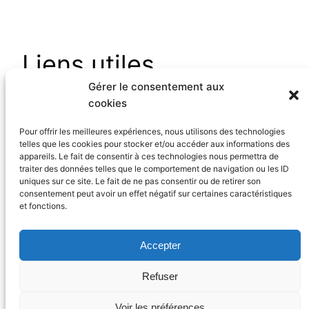
Liens utiles
Gérer le consentement aux
cookies
Pour offrir les meilleures expériences, nous utilisons des technologies
https://interne-genetique.org/
telles que les cookies pour stocker et/ou accéder aux informations des
appareils. Le fait de consentir à ces technologies nous permettra de
Actualisé en Juillet 2024
traiter des données telles que le comportement de navigation ou les ID
uniques sur ce site. Le fait de ne pas consentir ou de retirer son
consentement peut avoir un effet négatif sur certaines caractéristiques
et fonctions.
Accepter
Copyright ©
aihb.org
– 2025
AIHB
Refuser
Facebook
Instagra
Twitter
Link
Fièrement propulsé par
WordPress
Voir les préférences