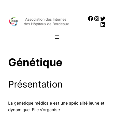
Aller
au
Faceboo
Instag
Twit
contenu
Link
Génétique
Présentation
La génétique médicale est une spécialité jeune et
dynamique. Elle s’organise