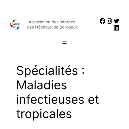
Aller
au
Faceboo
Instag
Twit
contenu
Link
Spécialités :
Maladies
infectieuses et
tropicales