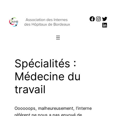
Aller
au
Faceboo
Instag
Twit
contenu
Link
Spécialités :
Médecine du
travail
Oooooops, malheureusement, l’interne
référent ne nous a pas envoyé de