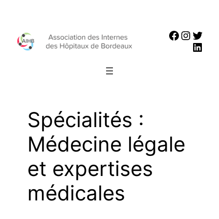
Aller
au
Faceboo
Instag
Twit
contenu
Link
Spécialités :
Médecine légale
et expertises
médicales