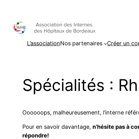
Aller
au
contenu
L’association
Nos partenaires
Créer un c
Spécialités : R
Oooooops, malheureusement, l’interne référ
Pour en savoir davantage,
n’hésite pas à con
répondre!