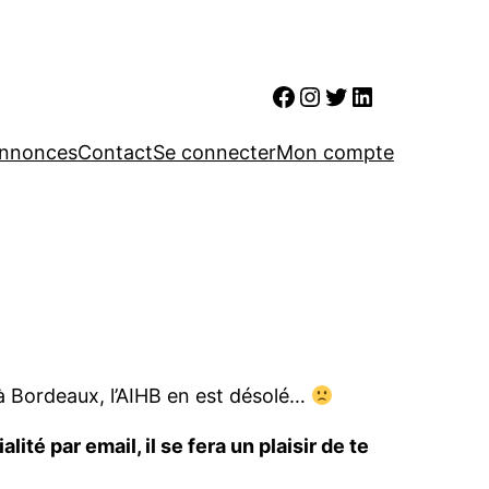
Facebook
Instagram
Twitter
LinkedIn
nnonces
Contact
Se connecter
Mon compte
à Bordeaux, l’AIHB en est désolé…
ité par email, il se fera un plaisir de te