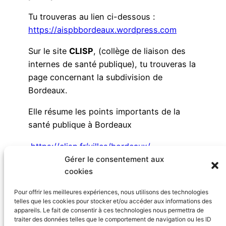
Tu trouveras au lien ci-dessous :
https://aispbbordeaux.wordpress.com
Sur le site
CLISP
, (collège de liaison des
internes de santé publique), tu trouveras la
page concernant la subdivision de
Bordeaux.
Elle résume les points importants de la
santé publique à Bordeaux
https://clisp.fr/villes/bordeaux/
Gérer le consentement aux
Bienvenue dans cette jolie région !
cookies
Enfin, n’hésite pas à contacter notre référent
Pour offrir les meilleures expériences, nous utilisons des technologies
pour plus d’informations :
referent.sante-
telles que les cookies pour stocker et/ou accéder aux informations des
appareils. Le fait de consentir à ces technologies nous permettra de
publique@aihb.org
traiter des données telles que le comportement de navigation ou les ID